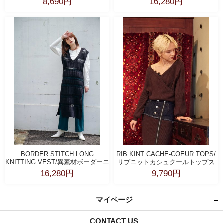
8,690円
16,280円
BORDER STITCH LONG
RIB KINT CACHE-COEUR TOPS/
KNITTING VEST/異素材ボーダーニ
リブニットカシュクールトップス
ットベスト
16,280円
9,790円
マイページ
CONTACT US