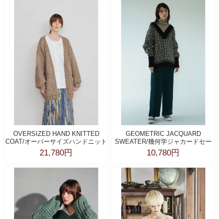
OVERSIZED HAND KNITTED
GEOMETRIC JACQUARD
COAT/オーバーサイズハンドニット
SWEATER/幾何学ジャカードセー
コート
ター
21,780円
10,780円