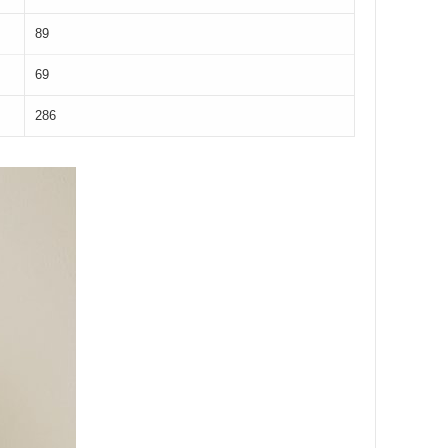
89
69
286